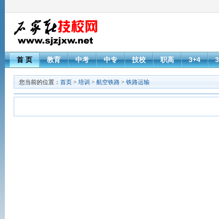
首 页
教育
中考
中专
技校
职高
3+4
3
您当前的位置：
首页
>
培训
>
航空铁路
>
铁路运输