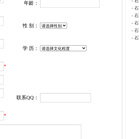
石
年龄：
石
石
石
性 别：
石
石
学 历：
*
联系QQ：
*