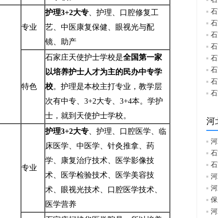
石
护理3+2
大专
、护理、口腔修复工
石
专业
艺、中医康复保健、眼视光与配
石
镜、助产
石
石家庄天使护士学校是
全国第一家
石
石
以培养护士人才为主的民办中专学
石
特色
校
。护理是本校主打专业，教学层
石
次有中专、3+2大专、3+4本。学护
士，就到天使护士学校。
河
护理3+2
大专
、护理、口腔医学、临
河
床医学、中医学、针灸推拿、药
石
学、康复治疗技术、医学影像技
石
专业
术、医学检验技术、医学美容技
河
河
术、眼视光技术、口腔医学技术、
保
医学营养
河