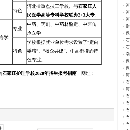
河
河北省重点技工学校。
与石家庄人
特色
河
民医学高等专科学校联办
2+3
大专
。
河
中药、药剂、中药材鉴定、中医传
衡
专业
承医学
保
专学
石
学校根据就业单位需求设置了“定向
石
特色
委培”、“校企共建”、中高衔接的特
渤
色专业。
保
保
询
石家庄护理学校2020年招生报考指南
，网址：
河
石
河
石
石
石
石
石