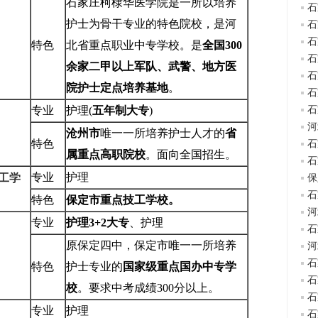
石家庄柯棣华医学院是一所以培养
石
护士为骨干专业的特色院校，是河
石
石
特色
北省重点职业中专学校。是
全国
300
石
余家二甲以上军队、武警、地方医
石
院护士定点培养基地
。
石
专业
护理(
五年制大专
)
石
河
沧州市
唯一一所培养护士人才的
省
特色
石
属重点高职院校
。面向全国招生。
石
专业
护理
工学
保
石
特色
保定市重点技工学校。
河
专业
护理3+2
大专
、护理
石
原保定四中，保定市唯一一所培养
河
石
特色
护士专业的
国家级重点国办中专学
石
校
。要求中考成绩300分以上。
石
专业
护理
石