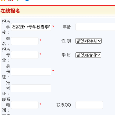
在线报名
报考
*
学
年龄：
校：
姓
性 别：
*
名：
报考
专
*
学 历：
业：
身
份
*
证：
准
考
证：
联系
电
*
联系QQ：
话：