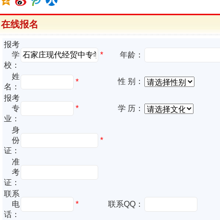
在线报名
报考
*
学
年龄：
校：
姓
性 别：
*
名：
报考
专
*
学 历：
业：
身
份
*
证：
准
考
证：
联系
电
*
联系QQ：
话：