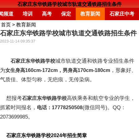
石家庄东华铁路学校城市轨道交通铁路招生条件
闻频道
培训
高考
保定
教育新闻
石家庄中考
首页
>
教育新闻
石家庄东华铁路学校城市轨道交通铁路招生条件
2023-11-14 09:35:37
城市轨道交通和铁路专业招生条件
石家庄东华铁路学校
为
，形象好、
女生身高160cm-172cm，男身高170cm-180cm
气质佳、体型匀称，无疤痕，无传染病。
想报考
高铁乘务和航空专业的学生，
石家庄东华铁路学校
抓紧时间报名，
(微信同号)。QQ：
电话：17778250508
2073699985。
石家庄东华铁路学校2024年招生简章