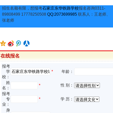
招生名额有限，想报考
石家庄东华铁路学校
报名咨询0311-
89808499 17778250508
QQ:2073699985
联系人：王老师、
张老师
在线报名
报考
*
学
年龄：
校：
姓
性 别：
*
名：
报考
专
*
学 历：
业：
身