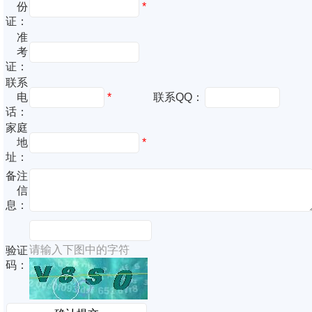
份
*
证：
准
考
证：
联系
电
*
联系QQ：
话：
家庭
地
*
址：
备注
信
息：
请输入下图中的字符
验证
码：