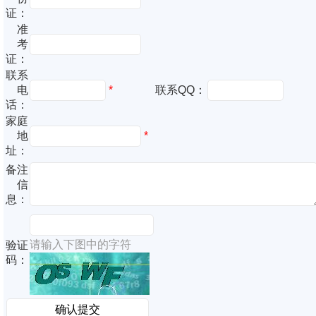
证：
准
考
证：
联系
电
*
联系QQ：
话：
家庭
地
*
址：
备注
信
息：
请输入下图中的字符
验证
码：