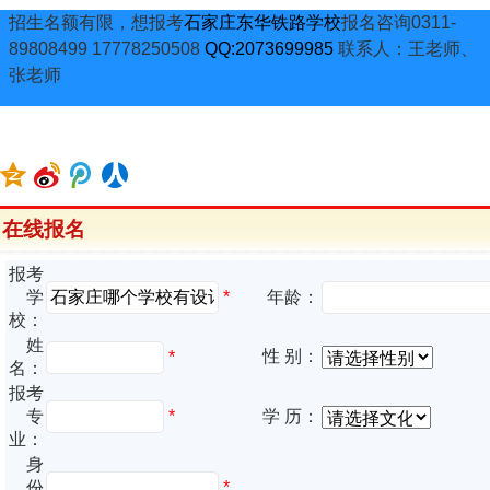
招生名额有限，想报考
石家庄东华铁路学校
报名咨询0311-
89808499 17778250508
QQ:2073699985
联系人：王老师、
张老师
在线报名
报考
*
学
年龄：
校：
姓
性 别：
*
名：
报考
专
*
学 历：
业：
身
份
*