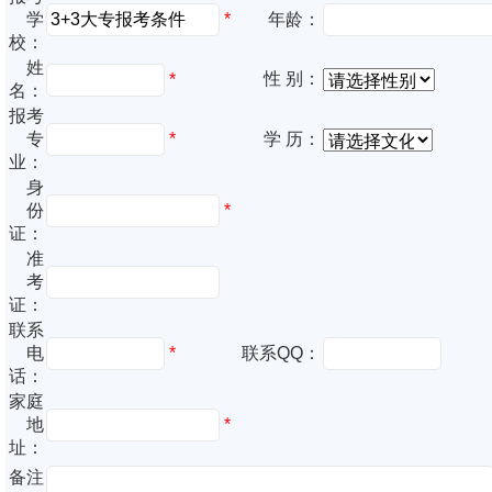
*
学
年龄：
校：
姓
性 别：
*
名：
报考
专
*
学 历：
业：
身
份
*
证：
准
考
证：
联系
电
*
联系QQ：
话：
家庭
地
*
址：
备注