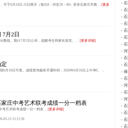
石
6月24日-25日两天（每日8：00至20：00）登录石家庄市教 ...
[更多
石
石
石
石
 7月2日
石
分数线，预计7月2日公布，提醒考生和家长留意。 ...
[更多详细]
石
河
石
确定
石
月16日可查。成绩查询服务开通时间：2026年6月16日上午9时。 ...
保
石
河
石
河
年石家庄中考艺术联考成绩一分一档表
石
庄中考艺术联考成绩一分一档表 ...
[更多详细]
石
5-15 12:12:50
石
石