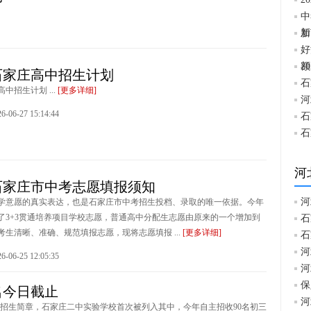
中
加
新
好
额
2
年石家庄高中招生计划
石
高中招生计划 ...
[更多详细]
河
6-27 15:14:44
石
石
河
年石家庄市中考志愿填报须知
河
学意愿的真实表达，也是石家庄市中考招生投档、录取的唯一依据。今年
了3+3贯通培养项目学校志愿，普通高中分配生志愿由原来的一个增加到
石
考生清晰、准确、规范填报志愿，现将志愿填报 ...
[更多详细]
石
河
6-25 12:05:35
河
保
名今日截止
河
主招生简章，石家庄二中实验学校首次被列入其中，今年自主招收90名初三