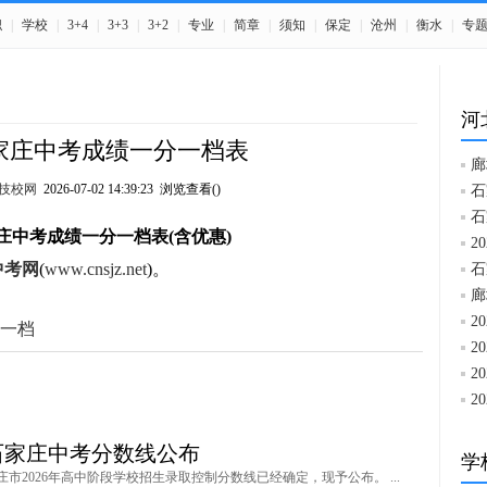
职
|
学校
|
3+4
|
3+3
|
3+2
|
专业
|
简章
|
须知
|
保定
|
沧州
|
衡水
|
专
河
石家庄中考成绩一分一档表
廊
技校网
2026-07-02 14:39:23 浏览查看(
)
石
石
家庄中考成绩一分一档表(含优惠)
2
中考网
(
www.cnsjz.net
)。
石
廊
2
一档
2
2
2
年石家庄中考分数线公布
学
市2026年高中阶段学校招生录取控制分数线已经确定，现予公布。 ...