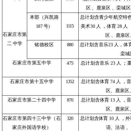
区
、鹿泉区
、栾城区
本部（兴凯路
总计划含青少年航空特
1115
187 号）
美术
30 人
，体育
28 人
石家庄市
第
区
、鹿泉
区
二
中学
铭德校区
880
总计划含音乐
23 人，体育
栾城
石家庄市第五中学
475
总计划含音乐
23 人
；
石家庄市第十五中学
1352
总计划含体育
74 人
，
区、
鹿泉区
石家庄市第二十四中学
870
总计划含体育
13 人
，
区、
鹿泉区
石家庄市第四十三中学
（石
320
总计划含体育
10 人
，外
家庄外国语学校）
语、
法语
、