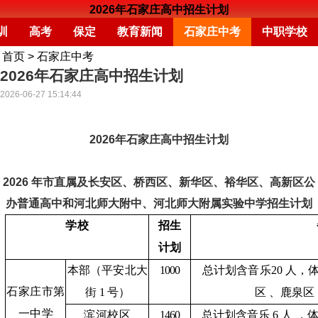
2026年石家庄高中招生计划
训
高考
保定
教育新闻
石家庄中考
中职学校
首页
>
石家庄中考
2026年石家庄高中招生计划
2026-06-27 15:14:44
2026年石家庄高中招生计划
2026 年市直属及长安区、桥西区、新华区、裕华区、高新区公
办普通高中和河北师大附中、河北师大附属实验中学招生计划
学校
招生
计划
本部（平安北大
1000
总计划含音乐
20 人，体
石家庄市第
街
1 号）
区
、鹿
泉区
一中学
滨河校区
1460
总计划含音乐
6 人
，