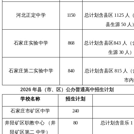
河北正定中学
1150
总计划含县区
1125 人
县
生源
50 人
石家庄实验中学
868
总计划含县区
843 人（
生
源
30 人
石家庄第二实验中学
840
总计划含县区
815 人
市
内
2026 年县（市、区）公办普通高中招生计划
学校名称
招生计划
石家庄市矿区中学
240
井陉矿区职教中心
（井
80
总计划含音乐
1
陉矿区第二
中学）