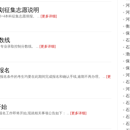
河
计划征集志愿说明
河
+4本科征集志愿填报。 ...
[更多详细]
河
衡
保
分数线
石
专业录取控制分数线。 ...
[更多详细]
石
渤
保
保
始报名
河
符合报名条件的考生均要在此期间完成报名和确认手续,逾期不再办理。 ...
[更
石
河
石
石
开始
石
报名工作即将开始,现就相关事项公告如下： ...
[更多详细]
石
石