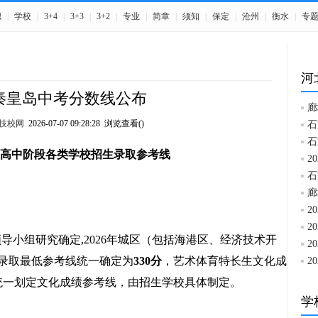
职
|
学校
|
3+4
|
3+3
|
3+2
|
专业
|
简章
|
须知
|
保定
|
沧州
|
衡水
|
专
河
年秦皇岛中考分数线公布
廊
技校网
2026-07-07 09:28:28 浏览查看(
)
石
石
6年高中阶段各类学校招生录取参考线
2
石
廊
2
2
导小组研究确定,2026年城区（包括海港区、经济技术开
2
录取最低参考线统一确定为
330分
，艺术体育特长生文化成
2
统一划定文化成绩参考线，由招生学校具体制定。
学