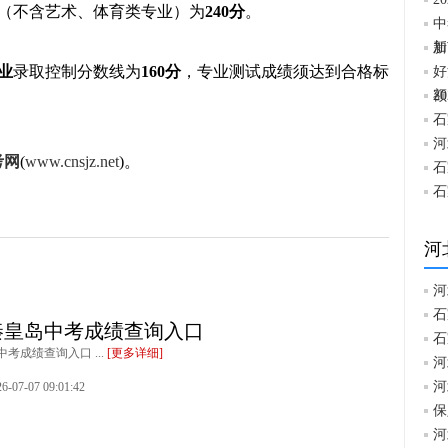
（不含艺术、体育类专业）为
240分
。
中
加
新
业
录取控制分数线为
160分
，专业测试成绩须达到合格标
好
额
2
石
河
考网
(
www.cnsjz.net
)。
石
石
河
河
石
年秦皇岛中考成绩查询入口
石
中考成绩查询入口 ...
[更多详细]
河
河
7-07 09:01:42
保
河