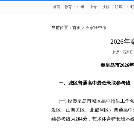
首页
|
教育
|
中考
|
中专
|
技校
|
职高
|
中
当前位置：
首页
>
石家庄中考
2026
来源：
石家庄
秦皇岛市202
一、城区普通高中最低录取参考线
(一) 经秦皇岛市城区高中招生工作领
发区、山海关区、北戴河区）普通高中
绩参考线为
264分
，艺术体育特长班不