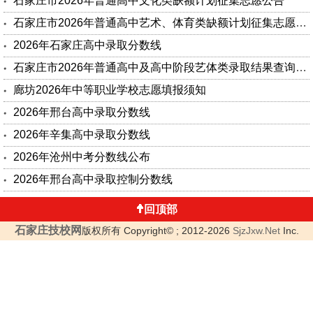
石家庄市2026年普通高中文化类缺额计划征集志愿公告
石家庄市2026年普通高中艺术、体育类缺额计划征集志愿公告
2026年石家庄高中录取分数线
石家庄市2026年普通高中及高中阶段艺体类录取结果查询公告
廊坊2026年中等职业学校志愿填报须知
2026年邢台高中录取分数线
2026年辛集高中录取分数线
2026年沧州中考分数线公布
2026年邢台高中录取控制分数线
回顶部
石家庄技校网
版权所有 Copyright© ; 2012-2026
SjzJxw.Net
Inc.