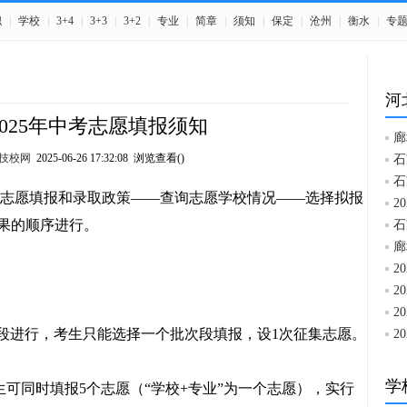
职
|
学校
|
3+4
|
3+3
|
3+2
|
专业
|
简章
|
须知
|
保定
|
沧州
|
衡水
|
专
河
025年中考志愿填报须知
廊
技校网
2025-06-26 17:32:08 浏览查看(
)
石
石
志愿填报和录取政策——查询志愿学校情况——选择拟报
2
果的顺序进行。
石
廊
2
2
2
进行，考生只能选择一个批次段填报，设1次征集志愿。
2
学
生可同时填报5个志愿（“学校+专业”为一个志愿），实行