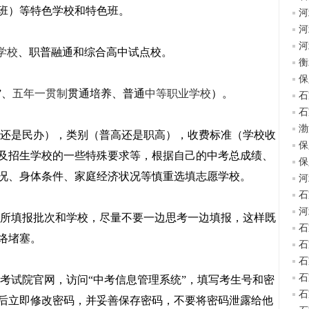
色班）等特色学校和特色班。
河
河
河
学校
、职普融通和综合高中试点校。
衡
保
”、
五年一贯制
贯通培养、普通
中等职业学校
）。
石
石
渤
还是民办），类别（普高还是职高），收费标准（学校收
保
及招生学校的一些特殊要求等，根据自己的中考总成绩、
保
况、身体条件、家庭经济状况等慎重选填志愿学校。
河
石
河
所填报批次和学校，尽量不要一边思考一边填报，这样既
石
络堵塞。
石
石
石
考试院官网，访问“中考信息管理系统”，填写考生号和密
石
后立即修改密码，并妥善保存密码，不要将密码泄露给他