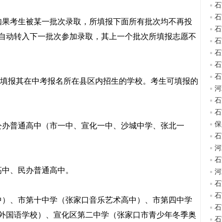
石
石
果考生被某一批次录取，所填报下面所有批次均不再投
石
自动转入下一批次参加录取，其上一个批次所填报志愿不
石
石
石
石
填报其在中考报名所在县区内招生的学校。考生可填报的
河
石
石
保
办普通高中（市一中、宣化一中、沙城中学、张北一
石
河
石
中、民办普通高中。
河
石
石
）、市第十中学（张家口音乐艺术高中）、市第四中学
石
外国语学校）、宣化区第二中学（张家口市青少年冬季奥
石