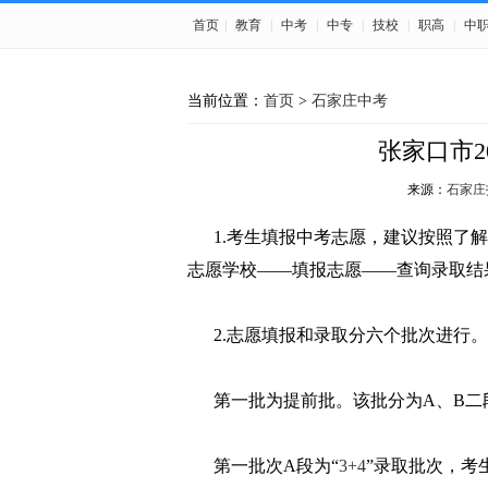
首页
|
教育
|
中考
|
中专
|
技校
|
职高
|
中
当前位置：
首页
>
石家庄中考
张家口市2
来源：
石家庄
1.考生填报中考志愿，建议按照了解
志愿学校——填报志愿——查询录取结
2.志愿填报和录取分六个批次进行。
第一批为提前批。该批分为A、B二段
第一批次A段为“
3+4
”录取批次，考