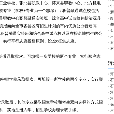
工业学校、张北县职教中心、怀来县职教中心、北方机电
中
质专业（学校+专业为一个志愿）；职普融通试点校包括
加
新
县职教中心职普融通实验班；综合高中试点校包括沽源县
好
额
2
填报面向全市各县区有招生计划的市内优质公办普通高
石
、职普融通实验班和综合高中试点校以及在报名地招生的公
河
，实行平行志愿投档原则，设2次征集志愿。
石
石
培养录取批次。可填报一所学校的两个专业，实行顺序志
河
河
的
中职学校
录取批次。可填报一所学校的两个专业，实行顺
石
石
河
河
次录取后，其他专业采取招生学校和考生双向选择的方式招
保
系，实地注册入学，招生学校办理录取手续。
河