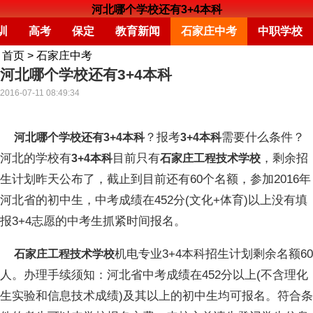
河北哪个学校还有3+4本科
训
高考
保定
教育新闻
石家庄中考
中职学校
首页
>
石家庄中考
河北哪个学校还有3+4本科
2016-07-11 08:49:34
？报考
需要什么条件？
河北哪个学校还有3+4本科
3+4本科
河北的学校有
目前只有
，剩余招
3+4本科
石家庄工程技术学校
生计划昨天公布了，截止到目前还有60个名额，参加2016年
河北省的初中生，中考成绩在452分(文化+体育)以上没有填
报3+4志愿的中考生抓紧时间报名。
机电专业3+4本科招生计划剩余名额60
石家庄工程技术学校
人。办理手续须知：河北省中考成绩在452分以上(不含理化
生实验和信息技术成绩)及其以上的初中生均可报名。符合条