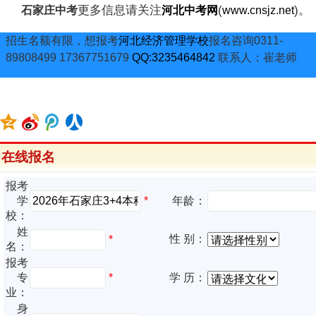
更多信息请关注
(
)。
石家庄中考
河北中考网
www.cnsjz.net
招生名额有限，想报考
河北经济管理学校
报名咨询0311-
89808499 17367751679
QQ:3235464842
联系人：崔老师
在线报名
报考
*
学
年龄：
校：
姓
性 别：
*
名：
报考
专
*
学 历：
业：
身