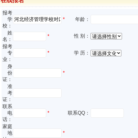
在线报名
报考
*
学
年龄：
校：
姓
性 别：
*
名：
报考
专
*
学 历：
业：
身
份
*
证：
准
考
证：
联系
电
*
联系QQ：
话：
家庭
地
*