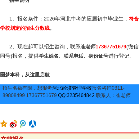
招生说明
1、报名条件：2026年河北中考的应届初中毕业生，
符合
。
学校划定的招生分数线
2、现在起可以招生咨询，联系
(微信
崔老师
17367751679
同号)报名，提供
进行登记。
学生姓名、联系电话、身份证号
圆梦本科，从这里启航
招生名额有限，想报考
河北经济管理学校
报名咨询0311-
89808499 17367751679
QQ:3235464842
联系人：崔老师