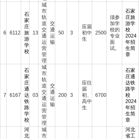
城
市
石家
石
轨
须参
庄旅
家
道
交
加学
游学
庄
应届
交
通
校的
校
6
6112
旅
13
50
3
初中
2500
通
运
专业
2024
游
生
运
输
面
年招
学
营
试。
生简
校
管
章
理
城
石
石家
市
家
庄通
轨
庄
应往
达铁
道
交
通
届
路学
交
通
7
6167
达
03
200
3
初、
6700
校
通
运
铁
高中
2024
运
输
路
生
年招
营
学
生简
管
校
章
理
河
城
河北
北
市
省工