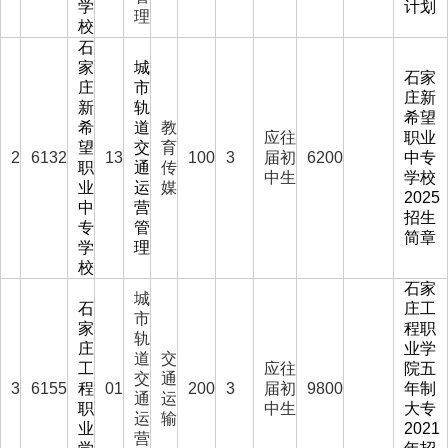
学
计划
理
校
石
家
城
石家
庄
市
庄新
新
轨
希望
希
道
教
应往
职业
望
交
育
2
6132
13
100
3
届初
6200
中专
职
通
传
中生
学校
业
运
媒
2025
中
营
招生
专
管
简章
学
理
校
石家
城
石
庄工
市
家
程职
轨
庄
业学
道
交
工
应往
院五
交
通
3
6155
程
01
200
3
届初
9800
年制
通
运
职
中生
大专
运
输
业
2021
营