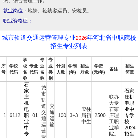
织、综合管理工作。
就业岗位：
地铁、轻轨客运员、安检员。
职业资格证：
城市轨道交通运营管理专业
年河北省中职院校
2026
招生专业列表
学
专
专
序
学校
校
专业
业
业
计划
学制
招生
学费
招生
备注
号
代码
名
代码
名
类
人数
(年)
对象
(元/年)
简章
称
称
别
石
城
家
石家
市
庄
联办
庄机
轨
机
大专
电职
道
交
电
应往
石家
业中
交
通
1
6112
职
01
100
3+3
届初
2500
庄理
专学
通
运
业
中生
工职
校
运
输
中
业学
2024
营
专
院。
招生
管