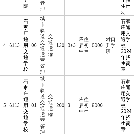
学
年招
管
院
生计
理
划
城
石
石家
市
家
庄通
轨
庄
用交
道
交
通
应往
对口
通学
交
通
4
6113
用
06
120
3+3
届初
8000
升学
校
通
运
交
中生
班
2024
运
输
通
年招
营
学
生简
管
校
章
理
城
石
石家
市
家
庄通
轨
庄
用交
道
交
通
应往
通学
交
通
5
6113
用
01
200
3
届初
8000
校
通
运
交
中生
2024
运
输
通
年招
营
学
生简
管
校
章
理