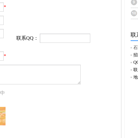
*
联
联系QQ：
石
招
*
Q
联
地
中