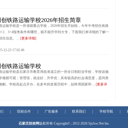
创铁路运输学校2026年招生简章
路运输学校是一所省级重点学校，2026年招生开始啦，今年中考招生铁路
3+2、3+4报考条件有哪些，能不能升学到大专，下面我们来详细的了解一
生信息。 ...
[更多详细]
2-23 17:02:46
同创铁路运输学校
路运输学校是石家庄市教育局批准成立的一所全日制职业学校，学校设施
学规模可观；管理强，就业好，升学优；具有较高的社会满意度，是同类
旗帜。学校高起点开办，在多年的发展历程中，始终用国家和 ...
[更多详
2-23 17:02:29
们
|
院校合作
|
广告服务
|
联系我们
|
学校导航
|
石家庄技校网
版权所有 Copyright© ; 2012-2026
SjzJxw.Net
Inc.