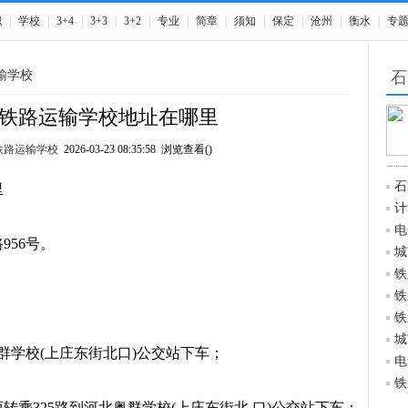
职
|
学校
|
3+4
|
3+3
|
3+2
|
专业
|
简章
|
须知
|
保定
|
沧州
|
衡水
|
专
输学校
石
铁路运输学校地址在哪里
铁路运输学校
2026-03-23 08:35:58 浏览查看(
)
石
里
计
电
56号。
城
铁
铁
铁
城
群学校(上庄东街北口)公交站下车；
电
铁
转乘325路到河北奥群学校(上庄东街北 口)公交站下车；