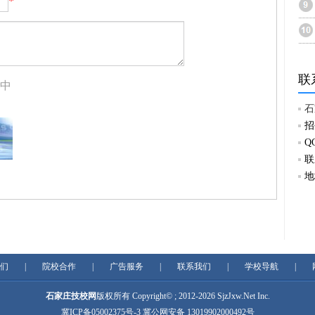
*
联
中
石
招
Q
联
地
们
|
院校合作
|
广告服务
|
联系我们
|
学校导航
|
石家庄技校网
版权所有 Copyright© ; 2012-2026
SjzJxw.Net
Inc.
冀ICP备05002375号-3
冀公网安备 13019902000492号