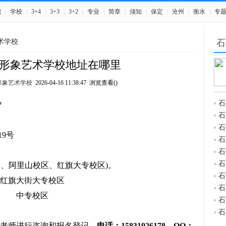
职
|
学校
|
3+4
|
3+3
|
3+2
|
专业
|
简章
|
须知
|
保定
|
沧州
|
衡水
|
专
术学校
石
形象艺术学校地址在哪里
形象艺术学校
2026-04-16 11:38:47 浏览查看(
)
石
?
石
石
9号
石
石
石
校、阿里山校区、红旗大专校区)。
石
红旗大街大专校区
石
中专校区
石
石
老师进行咨询和报名登记，
电话：15831926178。QQ：