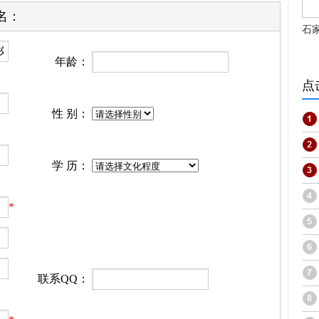
名：
石
年龄：
点
性 别：
学 历：
*
联系QQ：