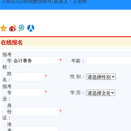
13832312458(微信同号) 联系人：王老师
在线报名
报考
*
学
年龄：
校：
姓
性 别：
*
名：
报考
专
*
学 历：
业：
身
份
*
证：
准
考