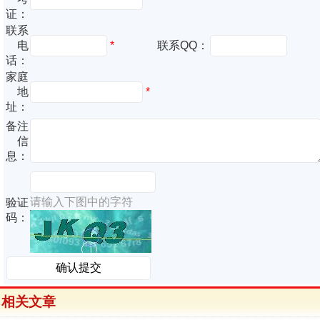
证：
联系
电
*
联系QQ：
话：
家庭
地
*
址：
备注
信
息：
请输入下图中的字符
验证
码：
相关文章