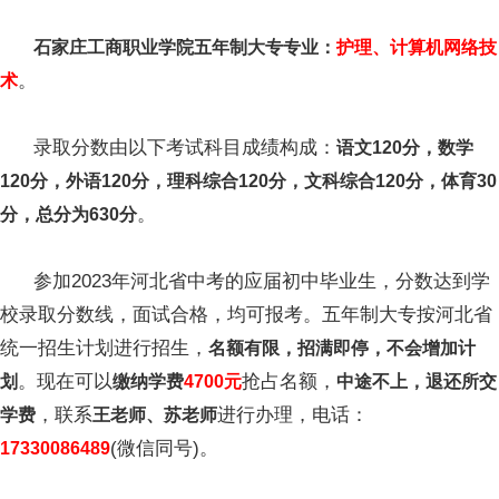
石家庄工商职业学院五年制大专专业：
护理、计算机网络技
。
术
录取分数由以下考试科目成绩构成：
语文120分，数学
120分，外语120分，理科综合120分，文科综合120分，体育30
。
分，总分为630分
参加2023年河北省中考的应届初中毕业生，分数达到学
校录取分数线，面试合格，均可报考。五年制大专按河北省
统一招生计划进行招生，
名额有限，招满即停，不会增加计
。现在可以
抢占名额，
划
缴纳学费
4700元
中途不上，退还所交
，联系
进行办理，电话：
学费
王老师、苏老师
(微信同号)。
17330086489