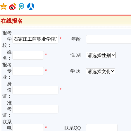
在线报名
报考
*
学
年龄：
校：
姓
性 别：
*
名：
报考
专
*
学 历：
业：
身
份
*
证：
准
考
证：
联系
电
*
联系QQ：