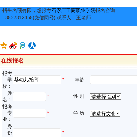
招生名额有限，想报考
石家庄工商职业学院
报名咨询
13832312458(微信同号) 联系人：王老师
在线报名
报考
*
学
年龄：
校：
姓
性 别：
*
名：
报考
专
*
学 历：
业：
身
份
*