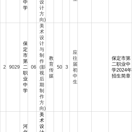
中
设
学
计
方
向)
美
术
设
保
计
定
与
应
市
制
教
往
保定市第
第
作
育
届
二职业中
2
9029
二
06
(影
50
3
传
初
学2024年
职
视
媒
中
招生简章
业
后
生
中
期
学
制
作
方
向)
美
术
河
设