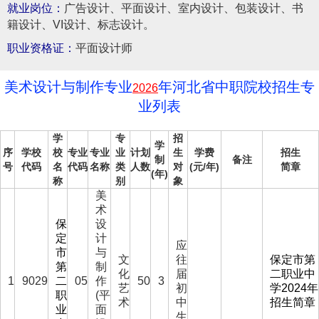
就业岗位：
广告设计、平面设计、室内设计、包装设计、书
籍设计、VI设计、标志设计。
职业资格证：
平面设计师
美术设计与制作专业
年河北省中职院校招生专
2026
业列表
学
专
招
学
序
学校
校
专业
专业
业
计划
生
学费
招生
制
备注
号
代码
名
代码
名称
类
人数
对
(元/年)
简章
(年)
称
别
象
美
术
保
设
定
计
应
市
与
文
往
保定市第
第
制
化
届
二职业中
1
9029
二
05
作
50
3
艺
初
学2024年
职
(平
术
中
招生简章
业
面
生