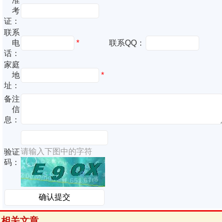
准
考
证：
联系
电
*
联系QQ：
话：
家庭
地
*
址：
备注
信
息：
请输入下图中的字符
验证
码：
相关文章