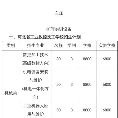
车床
护理实训设备
一、河北省工业数控技工学校招生计划
类别
招生专业
名额
学制
学费
实缴学费
数控加工技术
80
3
8
8
00
6
8
00
高级数控方向
(
)
机电设备安装
与维护
50
3
8
8
00
6
8
00
机电一体化方
(
机械类
向
)
工业机器人应
50
3
8
8
00
6
8
00
用与维护