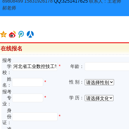
89808499 15831926178
QQ:3251417625
联系人：王老师
郝老师
在线报名
报考
*
学
年龄：
校：
姓
性 别：
*
名：
报考
专
*
学 历：
业：
身
份
*
证：