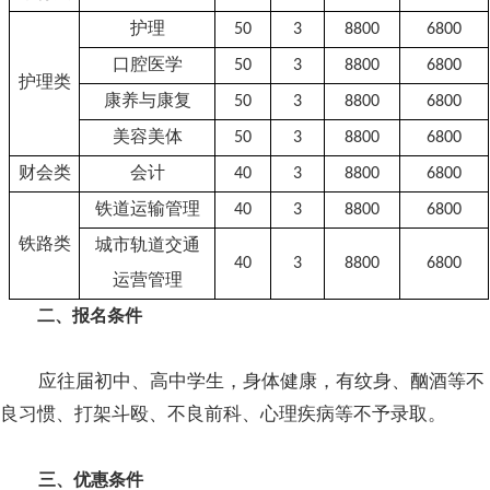
护理
50
3
8
8
00
6
8
00
口腔医学
50
3
8
8
00
6
8
00
护理类
康养与康复
50
3
8
8
00
6
8
00
美容美体
50
3
8
8
00
6
8
00
财会类
会计
4
0
3
8
8
00
6
8
00
铁道运输管理
4
0
3
8
8
00
6
8
00
铁路类
城市轨道交通
40
3
8
8
00
6
8
00
运营管理
二、报名条件
应往届初中、高中学生，身体健康，有纹身、酗酒等不
良习惯、打架斗殴、不良前科、心理疾病等不予录取。
三、优惠条件