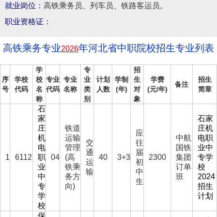
就业岗位：
高铁乘务员、列车员、铁路客运员。
职业资格证：
高铁乘务专业
年河北省中职院校招生专业列表
2026
学
专
招
序
学校
校
专业
专业
业
计划
学制
生
学费
招生
备注
号
代码
名
代码
名称
类
人数
(年)
对
(元/年)
简章
称
别
象
石
家
石家
庄
铁道
庄机
应
机
运输
中航
电职
交
往
电
管理
国铁
业中
通
届
1
6112
职
04
(高
40
3+3
2300
集团
专学
运
初
业
铁乘
订单
校
输
中
中
务方
班
2024
生
专
向)
招生
学
计划
校
保