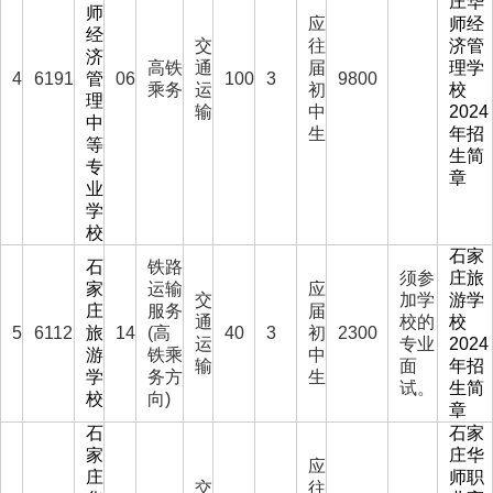
庄华
师
应
师经
经
交
往
济管
济
高铁
通
届
理学
4
6191
管
06
100
3
9800
乘务
运
初
校
理
输
中
2024
中
生
年招
等
生简
专
章
业
学
校
石家
石
铁路
须参
庄旅
家
运输
应
交
加学
游学
庄
服务
届
通
校的
校
5
6112
旅
14
(高
40
3
初
2300
运
专业
2024
游
铁乘
中
输
面
年招
学
务方
生
试。
生简
校
向)
章
石
石家
家
庄华
应
庄
师职
交
往