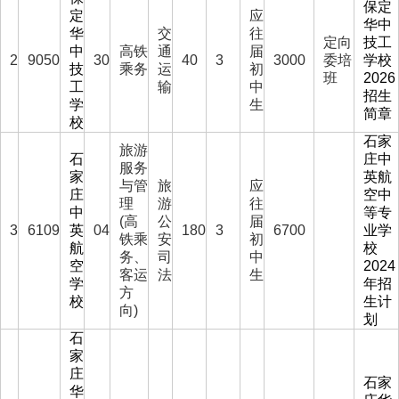
保定
定
应
华中
华
交
往
定向
技工
中
高铁
通
届
2
9050
30
40
3
3000
委培
学校
技
乘务
运
初
班
2026
工
输
中
招生
学
生
简章
校
石家
旅游
石
庄中
服务
家
英航
与管
旅
应
庄
空中
理
游
往
中
等专
(高
公
届
3
6109
英
04
180
3
6700
业学
铁乘
安
初
航
校
务、
司
中
空
2024
客运
法
生
学
年招
方
校
生计
向)
划
石
家
庄
石家
华