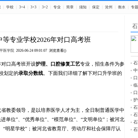
职
|
学校
|
3+4
|
3+3
|
3+2
|
专业
|
简章
|
须知
|
保定
|
沧州
|
衡水
|
专
石
等专业学校2026年对口高考班
平医学院
2026-06-24 09:01:07 浏览查看(
)
石
6年对口高考班开设
护理、口腔修复工艺
专业，招生条件为参
中
校划定的
录取分数线
。下面我们详细了解下对口升学班的
口
临
口
护
石
省教委领导，是以培养医学人才为主，全日制普通医学中
石
单位”、“优秀单位”、“模范单位”、“文明单位”；被河北
石
、“明星学校”；被河北省教育厅、劳动厅和社会保障厅认
石