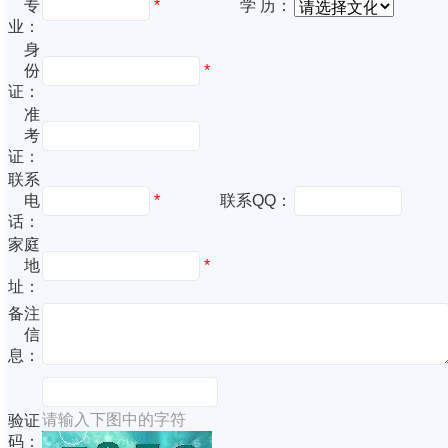
专
*
学 历：
业：
身
份
*
证：
准
考
证：
联系
电
*
联系QQ：
话：
家庭
地
*
址：
备注
信
息：
请输入下图中的字符
验证
码：