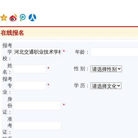
在线报名
报考
*
学
年龄：
校：
姓
性 别：
*
名：
报考
专
*
学 历：
业：
身
份
*
证：
准
考
证：