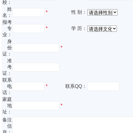
校：
姓
性 别：
*
名：
报考
专
*
学 历：
业：
身
份
*
证：
准
考
证：
联系
电
*
联系QQ：
话：
家庭
地
*
址：
备注
信
息：