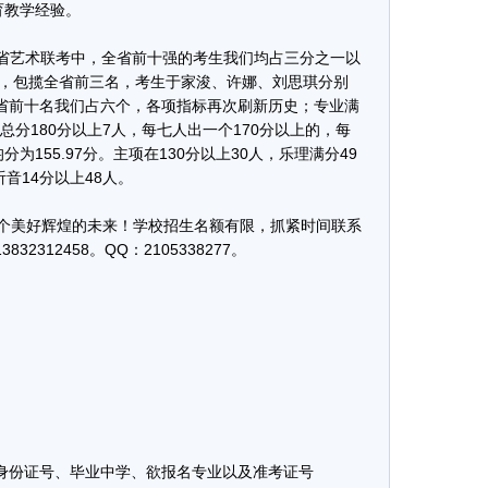
育教学经验。
河北省艺术联考中，全省前十强的考生我们均占三分之一以
绩，包揽全省前三名，考生于家浚、许娜、刘思琪分别
省前十名我们占六个，各项指标再次刷新历史；专业满
，总分180分以上7人，每七人出一个170分以上的，每
为155.97分。主项在130分以上30人，乐理满分49
听音14分以上48人。
个美好辉煌的未来！学校招生名额有限，抓紧时间联系
312458。QQ：2105338277。
：
份证号、毕业中学、欲报名专业以及准考证号