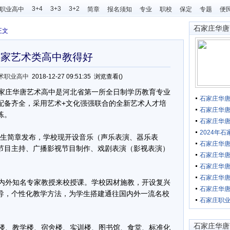
3+4
3+3
3+2
职业高中
简章
报名须知
专业
职校
保定
专题
便
石家庄华唐
正文
哪家艺术类高中教得好
术职业高中
2018-12-27 09:51:35 浏览查看(
)
家庄华唐艺术高中是河北省第一所全日制学历教育专业
石家庄华唐
配备齐全，采用艺术+文化强强联合的全新艺术人才培
石家庄华唐
练。
石家庄华唐
2024年
招生简章发布，学校现开设音乐（声乐表演、器乐表
石家庄华唐
节目主持、广播影视节目制作、戏剧表演（影视表演）
石家庄华
石家庄华
石家庄华
内外知名专家教授来校授课。学校因材施教，开设复兴
石家庄华唐
导，个性化教学方法，为学生搭建通往国内外一流名校
石家庄职
石家庄华唐
楼、教学楼、宿舍楼、实训楼、图书馆、食堂、标准化