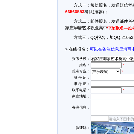
方式一：短信报名，发送短信考生
66566553
确认(推荐)；
方式二：邮件报名，发送邮件考生
家庄华唐艺术职业高中
中招报名—姓
方式三：QQ报名，加QQ:21053
> 在线报名：
可以在备注信息里填写
报考学校：
姓名：
*
报考专业：
*
身 份 证：
准 考 证：
联系电话：
*
家庭地址：
备注信息：
请输入下图中的
验证码：