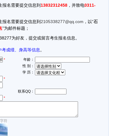
报名需要提交信息到
13832312458
，并致电
0311-
报名需要提交信息到
2105338277@qq.com
，以“
石
名
”为邮件标题；
38277为好友，提交或留言考生报名信息。
中考成绩、身高等信息
。
年龄：
*
性 别：
学 历：
*
联系QQ：
*
字符